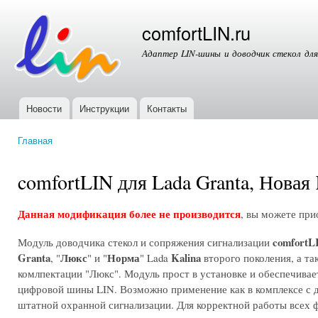
Пер
ос
comfortLIN.ru
со
Адаптер LIN-шины и доводчик стекол для 
Новости
Инструкции
Контакты
Главное меню
Главная
Вы здесь
comfortLIN для Lada Granta, Новая 
Данная модификация более не производится
, вы можете пр
comfortL
Модуль доводчика стекол и сопряжения сигнализации
Granta
Люкс
Норма
Kalina
, "
" и "
" Lada
второго поколения, а та
комлпектации "Люкс". Модуль прост в установке и обеспечива
цифровой шины LIN. Возможно применение как в комплексе с 
штатной охранной сигнализации. Для корректной работы всех 