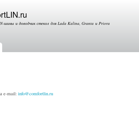
Перейти к
основному
rtLIN.ru
содержанию
N-шины и доводчик стекол для Lada Kalina, Granta и Priora
 e-mail:
info@comfortlin.ru